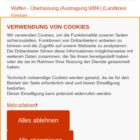
Waffen - Überlassung (Austragung WBK) (Landkreis
Goslar)
VERWENDUNG VON COOKIES
Waffen - Unbrauchbarmachung (Landkreis Goslar)
Wir verwenden Cookies, um die Funktionalität unserer Seiten
sicherzustellen, Funktionen von Drittanbietern anbieten zu
können und die Zugriffe auf unsere Webseite zu analysieren.
Waffen und Munition - Voreintrag zum Erwerben
Die Drittanbieter führen diese Informationen möglicherweise mit
(Landkreis Goslar)
weiteren Daten zusammen, die Sie ihnen bereitgestellt haben
oder die sie im Rahmen Ihrer Nutzung der Dienste gesammelt
haben.
Technisch notwendige Cookies werden gesetzt, da sie für den
Betrieb der Seite erforderlich sind und keiner Einwilligung
bedürfen.
Stadt Seesen
Dieser Einwilligung kann jederzeit widerrufen werden.
Alle Rechte vorbehalten
Mehr erfahren
Alles ablehnen
Datenschutzerklärung
Impressum